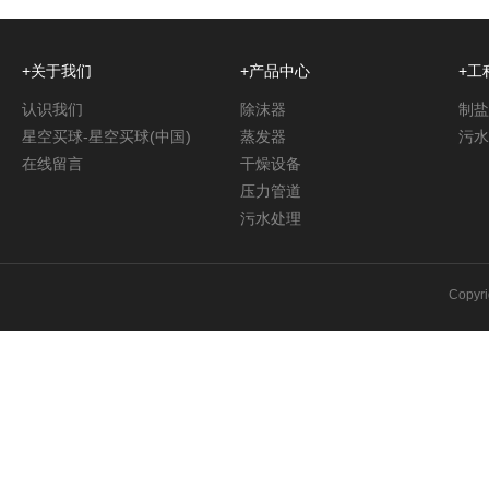
+关于我们
+产品中心
+工
认识我们
除沫器
制盐
星空买球-星空买球(中国)
蒸发器
污水
在线留言
干燥设备
压力管道
污水处理
Copyr