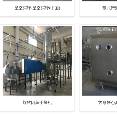
星空买球-星空买球(中国)
带式污
旋转闪蒸干燥机
方形静态