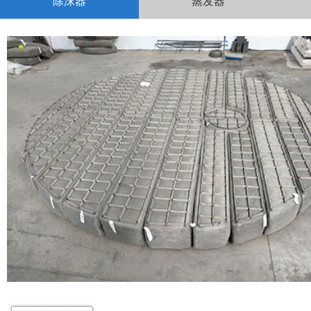
除沫器
蒸发器