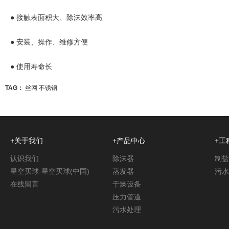
● 接触表面积大、除沫效率高
● 安装、操作、维修方便
● 使用寿命长
TAG：
丝网
不锈钢
+关于我们
+产品中心
+工
认识我们
除沫器
制盐
星空买球-星空买球(中国)
蒸发器
污水
在线留言
干燥设备
压力管道
污水处理